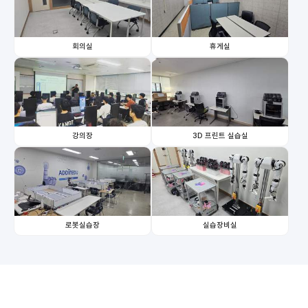
회의실
휴게실
강의장
3D 프린트 실습실
로봇실습장
실습장비실