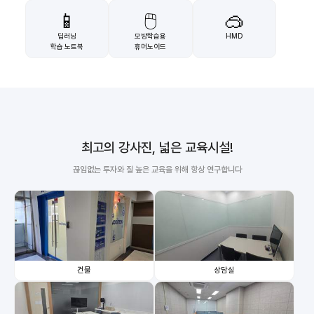
📱
🖱️
🥽
딥러닝
모방학습용
HMD
학습 노트북
휴머노이드
최고의 강사진, 넓은 교육시설!
끊임없는 투자와 질 높은 교육을 위해 항상 연구합니다
건물
상담실