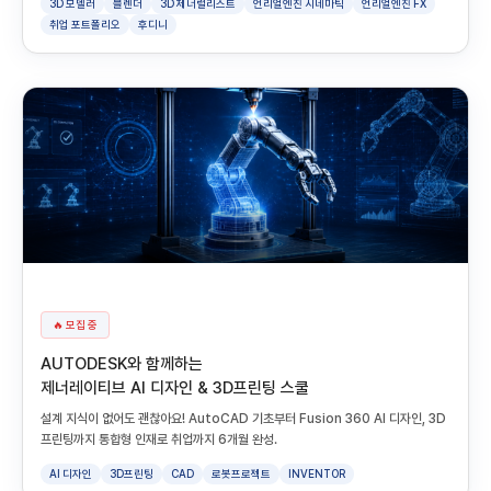
3D 모델러
블렌더
3D 제너럴리스트
언리얼엔진 시네마틱
언리얼엔진 FX
취업 포트폴리오
후디니
🔥 모집 중
AUTODESK와 함께하는
제너레이티브 AI 디자인 & 3D프린팅 스쿨
설계 지식이 없어도 괜찮아요! AutoCAD 기초부터 Fusion 360 AI 디자인, 3D
프린팅까지 통합형 인재로 취업까지 6개월 완성.
AI 디자인
3D프린팅
CAD
로봇프로젝트
INVENTOR