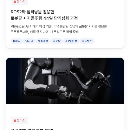
모집 마감
ROS2와 딥러닝을 활용한
로봇팔 + 자율주행 44일 단기심화 과정
Physical AI 시대의 핵심 기술. 약 4천만원 상당의 로봇팔 기기를 활용한
프로젝트부터, 현직 엔지니어 1:1 코칭으로 취업 준비.
ROS2
딥러닝
자율주행
로봇팔
44일완성
부트캠프
모집 마감