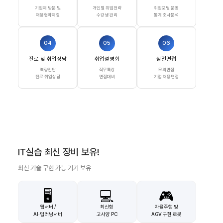
기업체 방문 및
개인별 취업전략
취업포털 운영
채용협약체결
수강생 관리
통계 조사분석
04
05
06
진로 및 취업상담
취업설명회
실전면접
역량진단
직무특강
모의면접
진로·취업상담
면접대비
기업 채용면접
IT실습 최신 장비 보유!
최신 기술 구현 가능 기기 보유
🖥️
💻
🎮
웹서버 /
최신형
자율주행 및
AI·딥러닝서버
고사양 PC
AGV 구현 로봇