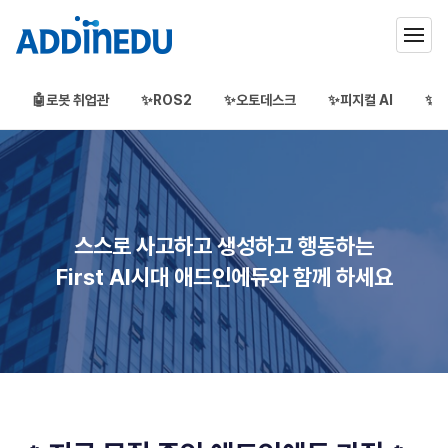
🤖로봇 취업관
✨ROS2
✨오토데스크
✨피지컬 AI
✨3
애드인에듀
오프라인 부트캠프
부프캠프
스스로 사고하고 생성하고 행동하는
First AI시대 애드인에듀와 함께 하세요