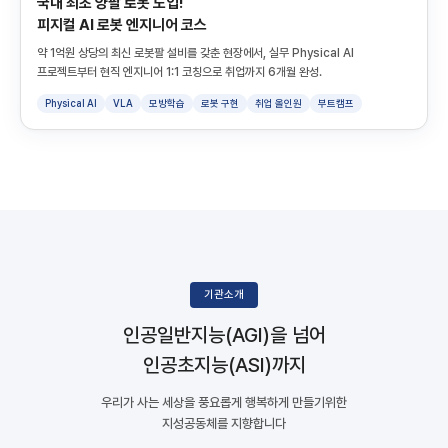
국내 최초 양팔 로봇 도입!
피지컬 AI 로봇 엔지니어 코스
약 1억원 상당의 최신 로봇팔 설비를 갖춘 현장에서, 실무 Physical AI
프로젝트부터 현직 엔지니어 1:1 코칭으로 취업까지 6개월 완성.
Physical AI
VLA
모방학습
로봇 구현
취업 올인원
부트캠프
기관소개
인공일반지능(AGI)을 넘어
인공초지능(ASI)까지
우리가 사는 세상을 풍요롭게 행복하게 만들기위한
지성공동체를 지향합니다