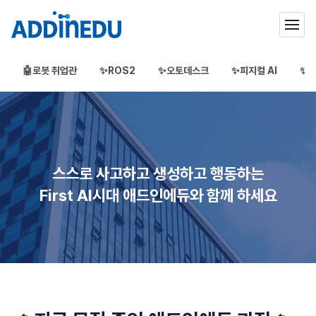
🤖로봇 취업관
✨ROS2
✨오토데스크
✨피지컬 AI
✨3
애드인에듀
오프라인 부트캠프
부프캠프
스스로 사고하고 생성하고 행동하는
First AI시대 애드인에듀와 함께 하세요