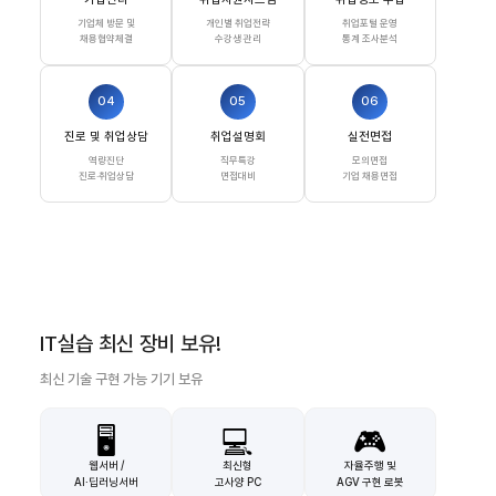
기업체 방문 및
개인별 취업전략
취업포털 운영
채용협약체결
수강생 관리
통계 조사분석
04
05
06
진로 및 취업상담
취업설명회
실전면접
역량진단
직무특강
모의면접
진로·취업상담
면접대비
기업 채용면접
IT실습 최신 장비 보유!
최신 기술 구현 가능 기기 보유
🖥️
💻
🎮
웹서버 /
최신형
자율주행 및
AI·딥러닝서버
고사양 PC
AGV 구현 로봇