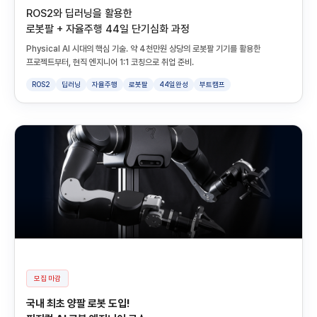
ROS2와 딥러닝을 활용한
로봇팔 + 자율주행 44일 단기심화 과정
Physical AI 시대의 핵심 기술. 약 4천만원 상당의 로봇팔 기기를 활용한
프로젝트부터, 현직 엔지니어 1:1 코칭으로 취업 준비.
ROS2
딥러닝
자율주행
로봇팔
44일완성
부트캠프
모집 마감
국내 최초 양팔 로봇 도입!