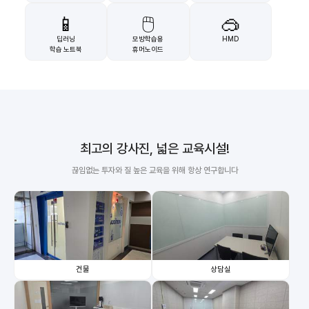
📱
🖱️
🥽
딥러닝
모방학습용
HMD
학습 노트북
휴머노이드
최고의 강사진, 넓은 교육시설!
끊임없는 투자와 질 높은 교육을 위해 항상 연구합니다
건물
상담실