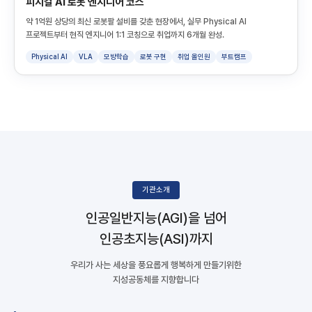
피지컬 AI 로봇 엔지니어 코스
약 1억원 상당의 최신 로봇팔 설비를 갖춘 현장에서, 실무 Physical AI
프로젝트부터 현직 엔지니어 1:1 코칭으로 취업까지 6개월 완성.
Physical AI
VLA
모방학습
로봇 구현
취업 올인원
부트캠프
기관소개
인공일반지능(AGI)을 넘어
인공초지능(ASI)까지
우리가 사는 세상을 풍요롭게 행복하게 만들기위한
지성공동체를 지향합니다