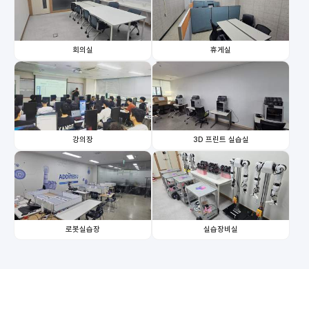
회의실
휴게실
강의장
3D 프린트 실습실
로봇실습장
실습장비실