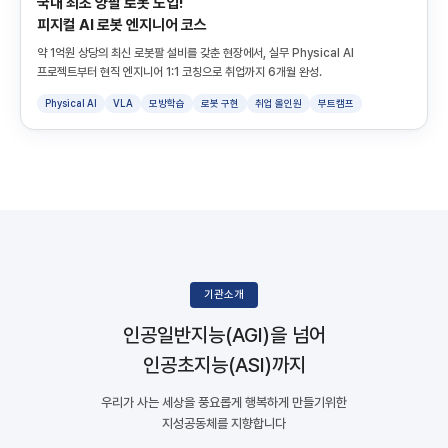
국내 최초 양팔 로봇 도입!
피지컬 AI 로봇 엔지니어 코스
약 1억원 상당의 최신 로봇팔 설비를 갖춘 현장에서, 실무 Physical AI
프로젝트부터 현직 엔지니어 1:1 코칭으로 취업까지 6개월 완성.
Physical AI
VLA
모방학습
로봇 구현
취업 올인원
부트캠프
기관소개
인공일반지능(AGI)을 넘어
인공초지능(ASI)까지
우리가 사는 세상을 풍요롭게 행복하게 만들기위한
지성공동체를 지향합니다