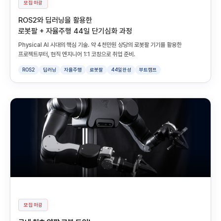
모집 마감
ROS2와 딥러닝을 활용한
로봇팔 + 자율주행 44일 단기심화 과정
Physical AI 시대의 핵심 기술. 약 4천만원 상당의 로봇팔 기기를 활용한
프로젝트부터, 현직 엔지니어 1:1 코칭으로 취업 준비.
ROS2
딥러닝
자율주행
로봇팔
44일완성
부트캠프
모집 마감