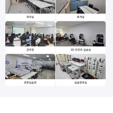
회의실
휴게실
강의장
3D 프린트 실습실
로봇실습장
실습장비실