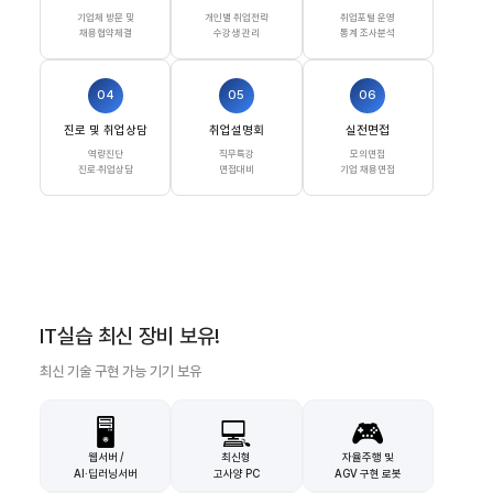
기업체 방문 및
개인별 취업전략
취업포털 운영
채용협약체결
수강생 관리
통계 조사분석
04
05
06
진로 및 취업상담
취업설명회
실전면접
역량진단
직무특강
모의면접
진로·취업상담
면접대비
기업 채용면접
IT실습 최신 장비 보유!
최신 기술 구현 가능 기기 보유
🖥️
💻
🎮
웹서버 /
최신형
자율주행 및
AI·딥러닝서버
고사양 PC
AGV 구현 로봇