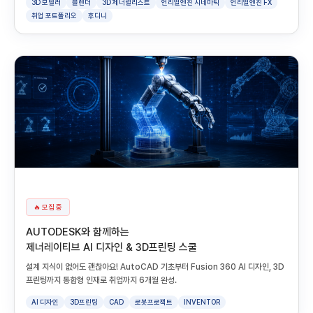
3D 모델러
블렌더
3D 제너럴리스트
언리얼엔진 시네마틱
언리얼엔진 FX
취업 포트폴리오
후디니
🔥 모집 중
AUTODESK와 함께하는
제너레이티브 AI 디자인 & 3D프린팅 스쿨
설계 지식이 없어도 괜찮아요! AutoCAD 기초부터 Fusion 360 AI 디자인, 3D
프린팅까지 통합형 인재로 취업까지 6개월 완성.
AI 디자인
3D프린팅
CAD
로봇프로젝트
INVENTOR