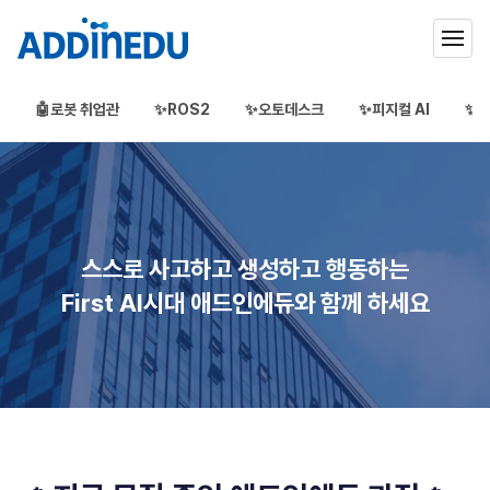
🤖로봇 취업관
✨ROS2
✨오토데스크
✨피지컬 AI
✨3
애드인에듀
오프라인 부트캠프
부프캠프
스스로 사고하고 생성하고 행동하는
First AI시대 애드인에듀와 함께 하세요