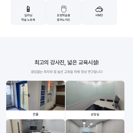
📱
🖱️
🥽
딥러닝
모방학습용
HMD
학습 노트북
휴머노이드
최고의 강사진, 넓은 교육시설!
끊임없는 투자와 질 높은 교육을 위해 항상 연구합니다
건물
상담실