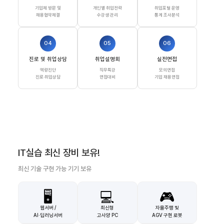
기업체 방문 및
개인별 취업전략
취업포털 운영
채용협약체결
수강생 관리
통계 조사분석
04
05
06
진로 및 취업상담
취업설명회
실전면접
역량진단
직무특강
모의면접
진로·취업상담
면접대비
기업 채용면접
IT실습 최신 장비 보유!
최신 기술 구현 가능 기기 보유
🖥️
💻
🎮
웹서버 /
최신형
자율주행 및
AI·딥러닝서버
고사양 PC
AGV 구현 로봇