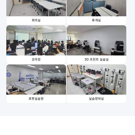
회의실
휴게실
강의장
3D 프린트 실습실
로봇실습장
실습장비실