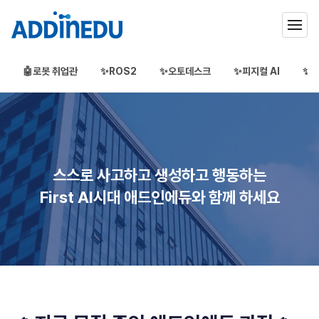
🤖로봇 취업관
✨ROS2
✨오토데스크
✨피지컬 AI
✨3
애드인에듀
오프라인 부트캠프
부프캠프
스스로 사고하고 생성하고 행동하는
First AI시대 애드인에듀와 함께 하세요