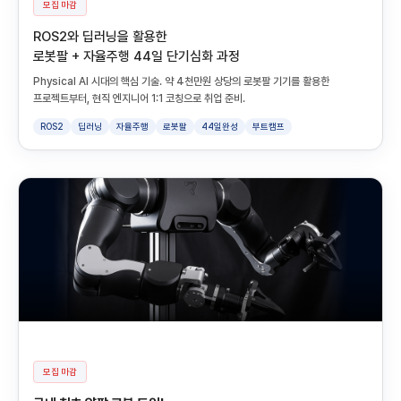
모집 마감
ROS2와 딥러닝을 활용한
로봇팔 + 자율주행 44일 단기심화 과정
Physical AI 시대의 핵심 기술. 약 4천만원 상당의 로봇팔 기기를 활용한
프로젝트부터, 현직 엔지니어 1:1 코칭으로 취업 준비.
ROS2
딥러닝
자율주행
로봇팔
44일완성
부트캠프
모집 마감