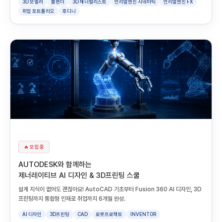
3D 모델러
블렌더
3D 제너럴리스트
언리얼엔진 시네마틱
언리얼엔진 FX
취업 포트폴리오
후디니
🔥 모집 중
AUTODESK와 함께하는
제너레이티브 AI 디자인 & 3D프린팅 스쿨
설계 지식이 없어도 괜찮아요! AutoCAD 기초부터 Fusion 360 AI 디자인, 3D
프린팅까지 통합형 인재로 취업까지 6개월 완성.
AI 디자인
3D프린팅
CAD
로봇프로젝트
INVENTOR