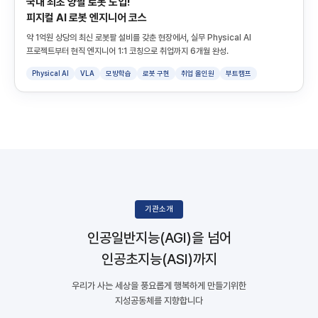
국내 최초 양팔 로봇 도입!
피지컬 AI 로봇 엔지니어 코스
약 1억원 상당의 최신 로봇팔 설비를 갖춘 현장에서, 실무 Physical AI
프로젝트부터 현직 엔지니어 1:1 코칭으로 취업까지 6개월 완성.
Physical AI
VLA
모방학습
로봇 구현
취업 올인원
부트캠프
기관소개
인공일반지능(AGI)을 넘어
인공초지능(ASI)까지
우리가 사는 세상을 풍요롭게 행복하게 만들기위한
지성공동체를 지향합니다