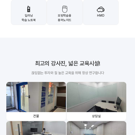
📱
🖱️
🥽
딥러닝
모방학습용
HMD
학습 노트북
휴머노이드
최고의 강사진, 넓은 교육시설!
끊임없는 투자와 질 높은 교육을 위해 항상 연구합니다
건물
상담실