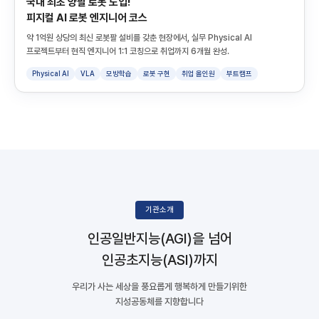
국내 최초 양팔 로봇 도입!
피지컬 AI 로봇 엔지니어 코스
약 1억원 상당의 최신 로봇팔 설비를 갖춘 현장에서, 실무 Physical AI
프로젝트부터 현직 엔지니어 1:1 코칭으로 취업까지 6개월 완성.
Physical AI
VLA
모방학습
로봇 구현
취업 올인원
부트캠프
기관소개
인공일반지능(AGI)을 넘어
인공초지능(ASI)까지
우리가 사는 세상을 풍요롭게 행복하게 만들기위한
지성공동체를 지향합니다