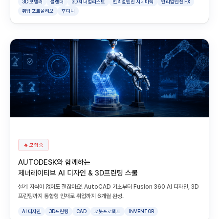
3D 모델러
블렌더
3D 제너럴리스트
언리얼엔진 시네마틱
언리얼엔진 FX
취업 포트폴리오
후디니
🔥 모집 중
AUTODESK와 함께하는
제너레이티브 AI 디자인 & 3D프린팅 스쿨
설계 지식이 없어도 괜찮아요! AutoCAD 기초부터 Fusion 360 AI 디자인, 3D
프린팅까지 통합형 인재로 취업까지 6개월 완성.
AI 디자인
3D프린팅
CAD
로봇프로젝트
INVENTOR