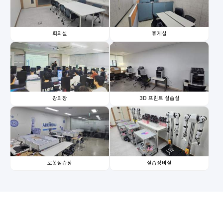
회의실
휴게실
강의장
3D 프린트 실습실
로봇실습장
실습장비실