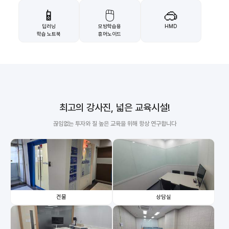
📱
🖱️
🥽
딥러닝
모방학습용
HMD
학습 노트북
휴머노이드
최고의 강사진, 넓은 교육시설!
끊임없는 투자와 질 높은 교육을 위해 항상 연구합니다
건물
상담실