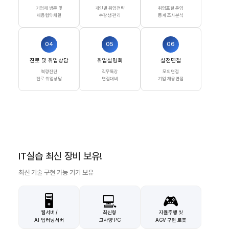
기업체 방문 및
개인별 취업전략
취업포털 운영
채용협약체결
수강생 관리
통계 조사분석
04
05
06
진로 및 취업상담
취업설명회
실전면접
역량진단
직무특강
모의면접
진로·취업상담
면접대비
기업 채용면접
IT실습 최신 장비 보유!
최신 기술 구현 가능 기기 보유
🖥️
💻
🎮
웹서버 /
최신형
자율주행 및
AI·딥러닝서버
고사양 PC
AGV 구현 로봇