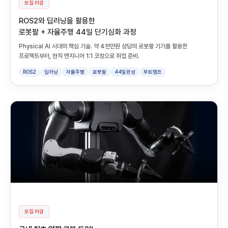
모집 마감
ROS2와 딥러닝을 활용한
로봇팔 + 자율주행 44일 단기심화 과정
Physical AI 시대의 핵심 기술. 약 4천만원 상당의 로봇팔 기기를 활용한
프로젝트부터, 현직 엔지니어 1:1 코칭으로 취업 준비.
ROS2
딥러닝
자율주행
로봇팔
44일완성
부트캠프
모집 마감