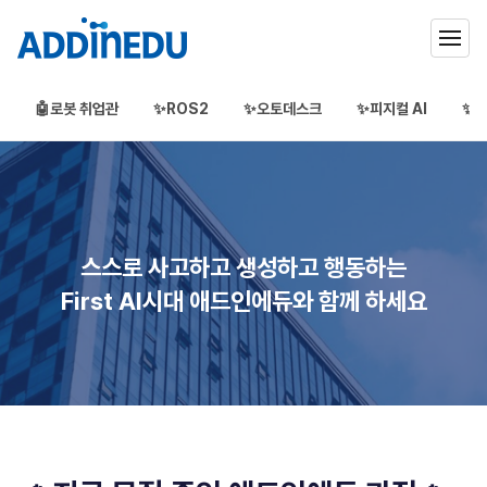
🤖로봇 취업관
✨ROS2
✨오토데스크
✨피지컬 AI
✨3
애드인에듀
오프라인 부트캠프
부프캠프
스스로 사고하고 생성하고 행동하는
First AI시대 애드인에듀와 함께 하세요