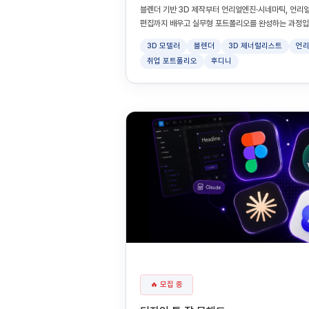
블렌더 기반 3D 제작부터 언리얼엔진·시네마틱, 언리얼엔
편집까지 배우고 실무형 포트폴리오를 완성하는 과정입
3D 모델러
블렌더
3D 제너럴리스트
언리
취업 포트폴리오
후디니
🔥 모집 중