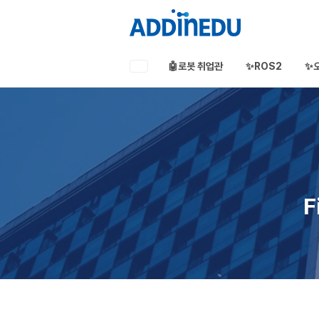
🤖로봇 취업관
✨ROS2
✨
애드인에듀
오프라인 부트캠프
부프캠프
F