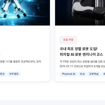
모집 마감
국내 최초 양팔 로봇 도입!
정
피지컬 AI 로봇 엔지니어 코스
의 로봇팔 기기를 활용한 프로젝트부터, 현직
약 1억원 상당의 최신 로봇팔 설비를 갖춘 현
엔지니어 1:1 코칭으로 취업까지 6개월 완성
일완성
부트캠프
Physical AI
VLA
모방학습