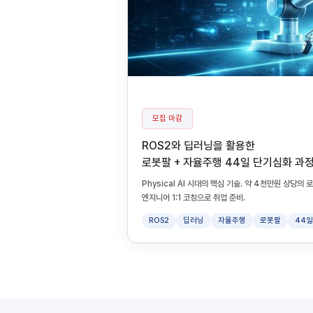
모집 마감
ROS2와 딥러닝을 활용한
로봇팔 + 자율주행 44일 단기심화 과
Physical AI 시대의 핵심 기술. 약 4천만원 상당
엔지니어 1:1 코칭으로 취업 준비.
ROS2
딥러닝
자율주행
로봇팔
44