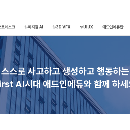
오토데스크
✨피지컬 AI
✨3D VFX
✨UIUX
애드인에듀란
스스로 사고하고 생성하고 행동하는
irst AI시대 애드인에듀와 함께 하