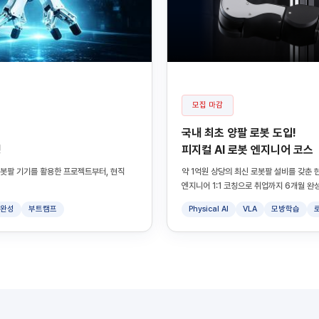
모집 마감
국내 최초 양팔 로봇 도입!
정
피지컬 AI 로봇 엔지니어 코스
의 로봇팔 기기를 활용한 프로젝트부터, 현직
약 1억원 상당의 최신 로봇팔 설비를 갖춘 현
엔지니어 1:1 코칭으로 취업까지 6개월 완성
일완성
부트캠프
Physical AI
VLA
모방학습