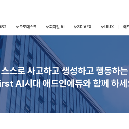
OS2
✨오토데스크
✨피지컬 AI
✨3D VFX
✨UIUX
애
스스로 사고하고 생성하고 행동하는
irst AI시대 애드인에듀와 함께 하