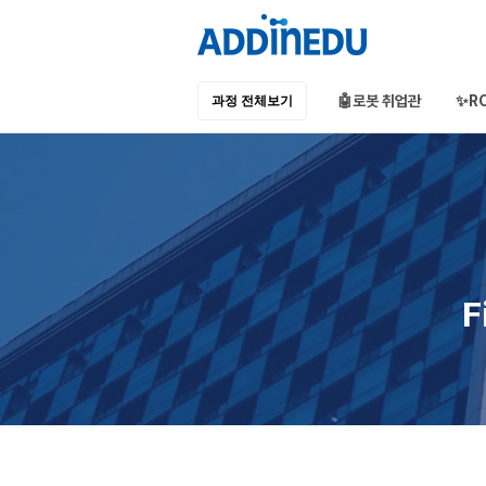
🤖로봇 취업관
✨R
과정 전체보기
애드인에듀
오프라인 부트캠프
부프캠프
F