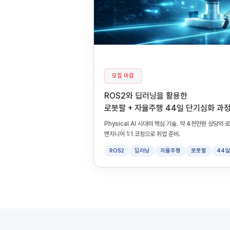
모집 마감
ROS2와 딥러닝을 활용한
로봇팔 + 자율주행 44일 단기심화 과
Physical AI 시대의 핵심 기술. 약 4천만원 상당
엔지니어 1:1 코칭으로 취업 준비.
ROS2
딥러닝
자율주행
로봇팔
44