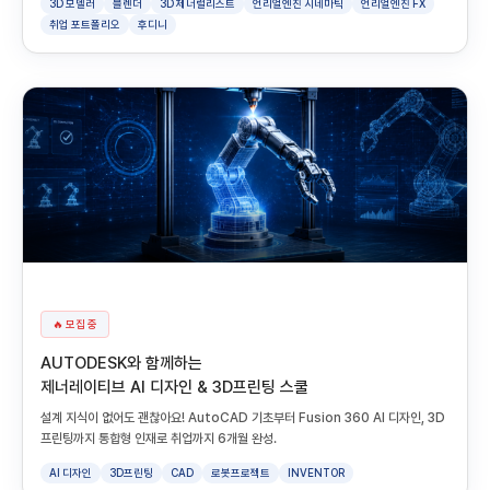
3D 모델러
블렌더
3D 제너럴리스트
언리얼엔진 시네마틱
언리얼엔진 FX
취업 포트폴리오
후디니
🔥 모집 중
AUTODESK와 함께하는
제너레이티브 AI 디자인 & 3D프린팅 스쿨
설계 지식이 없어도 괜찮아요! AutoCAD 기초부터 Fusion 360 AI 디자인, 3D
프린팅까지 통합형 인재로 취업까지 6개월 완성.
AI 디자인
3D프린팅
CAD
로봇프로젝트
INVENTOR