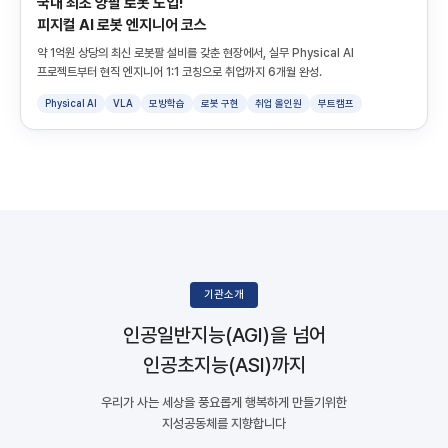
국내 최초 양팔 로봇 도입!
피지컬 AI 로봇 엔지니어 코스
약 1억원 상당의 최신 로봇팔 설비를 갖춘 현장에서, 실무 Physical AI
프로젝트부터 현직 엔지니어 1:1 코칭으로 취업까지 6개월 완성.
Physical AI
VLA
모방학습
로봇 구현
취업 올인원
부트캠프
기관소개
인공일반지능(AGI)을 넘어
인공초지능(ASI)까지
우리가 사는 세상을 풍요롭게 행복하게 만들기위한
지성공동체를 지향합니다