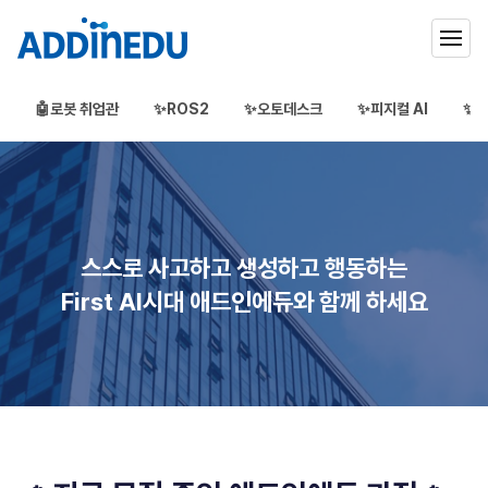
🤖로봇 취업관
✨ROS2
✨오토데스크
✨피지컬 AI
✨3
애드인에듀
오프라인 부트캠프
부프캠프
스스로 사고하고 생성하고 행동하는
First AI시대 애드인에듀와 함께 하세요