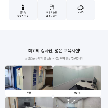
📱
🖱️
🥽
딥러닝
모방학습용
HMD
학습 노트북
휴머노이드
최고의 강사진, 넓은 교육시설!
끊임없는 투자와 질 높은 교육을 위해 항상 연구합니다
건물
상담실