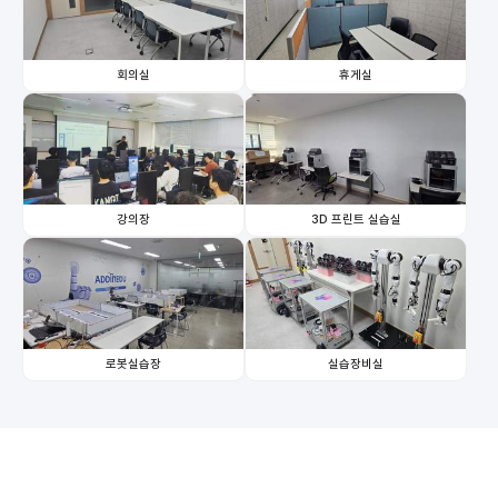
회의실
휴게실
강의장
3D 프린트 실습실
로봇실습장
실습장비실