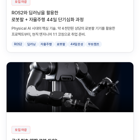
모집 마감
ROS2와 딥러닝을 활용한
로봇팔 + 자율주행 44일 단기심화 과정
Physical AI 시대의 핵심 기술. 약 4천만원 상당의 로봇팔 기기를 활용한
프로젝트부터, 현직 엔지니어 1:1 코칭으로 취업 준비.
ROS2
딥러닝
자율주행
로봇팔
44일완성
부트캠프
모집 마감