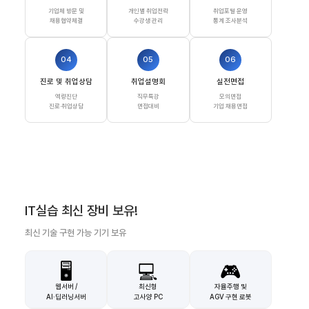
기업체 방문 및
개인별 취업전략
취업포털 운영
채용협약체결
수강생 관리
통계 조사분석
04
05
06
진로 및 취업상담
취업설명회
실전면접
역량진단
직무특강
모의면접
진로·취업상담
면접대비
기업 채용면접
IT실습 최신 장비 보유!
최신 기술 구현 가능 기기 보유
🖥️
💻
🎮
웹서버 /
최신형
자율주행 및
AI·딥러닝서버
고사양 PC
AGV 구현 로봇