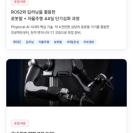
모집 마감
ROS2와 딥러닝을 활용한
로봇팔 + 자율주행 44일 단기심화 과정
Physical AI 시대의 핵심 기술. 약 4천만원 상당의 로봇팔 기기를 활용한
프로젝트부터, 현직 엔지니어 1:1 코칭으로 취업 준비.
ROS2
딥러닝
자율주행
로봇팔
44일완성
부트캠프
모집 마감