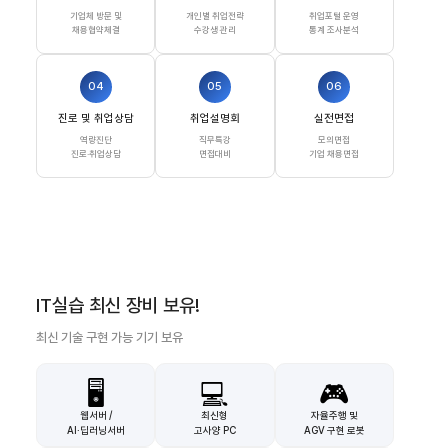
기업체 방문 및
개인별 취업전략
취업포털 운영
채용협약체결
수강생 관리
통계 조사분석
04
05
06
진로 및 취업상담
취업설명회
실전면접
역량진단
직무특강
모의면접
진로·취업상담
면접대비
기업 채용면접
IT실습 최신 장비 보유!
최신 기술 구현 가능 기기 보유
🖥️
💻
🎮
웹서버 /
최신형
자율주행 및
AI·딥러닝서버
고사양 PC
AGV 구현 로봇