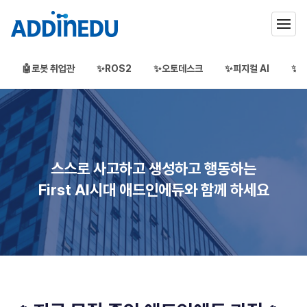
🤖로봇 취업관
✨ROS2
✨오토데스크
✨피지컬 AI
✨3
애드인에듀
오프라인 부트캠프
부프캠프
스스로 사고하고 생성하고 행동하는
First AI시대 애드인에듀와 함께 하세요