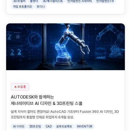
3D 모델러
블렌더
3D 제너럴리스트
언리얼엔진 시네마틱
언리얼엔진 FX
취업 포트폴리오
후디니
🔥 모집 중
AUTODESK와 함께하는
제너레이티브 AI 디자인 & 3D프린팅 스쿨
설계 지식이 없어도 괜찮아요! AutoCAD 기초부터 Fusion 360 AI 디자인, 3D
프린팅까지 통합형 인재로 취업까지 6개월 완성.
AI 디자인
3D프린팅
CAD
로봇프로젝트
INVENTOR