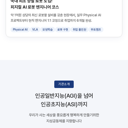
국내 최초 양팔 로봇 도입!
피지컬 AI 로봇 엔지니어 코스
약 1억원 상당의 최신 로봇팔 설비를 갖춘 현장에서, 실무 Physical AI
프로젝트부터 현직 엔지니어 1:1 코칭으로 취업까지 6개월 완성.
Physical AI
VLA
모방학습
로봇 구현
취업 올인원
부트캠프
기관소개
인공일반지능(AGI)을 넘어
인공초지능(ASI)까지
우리가 사는 세상을 풍요롭게 행복하게 만들기위한
지성공동체를 지향합니다