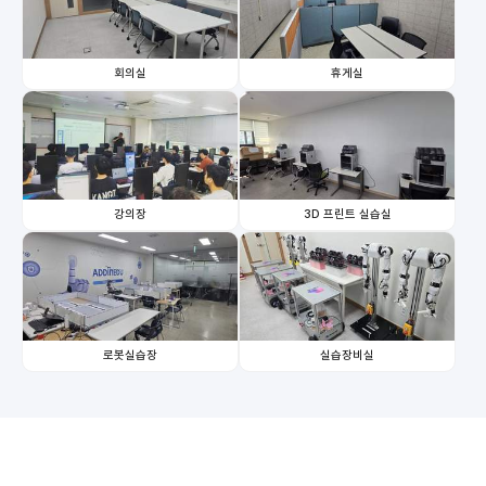
회의실
휴게실
강의장
3D 프린트 실습실
로봇실습장
실습장비실