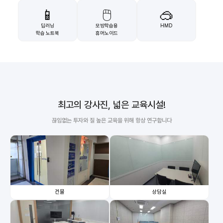
📱
🖱️
🥽
딥러닝
모방학습용
HMD
학습 노트북
휴머노이드
최고의 강사진, 넓은 교육시설!
끊임없는 투자와 질 높은 교육을 위해 항상 연구합니다
건물
상담실