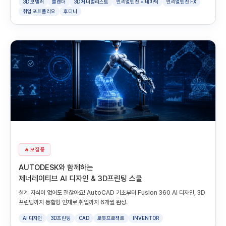
3D 모델러
블렌더
3D 제너럴리스트
언리얼엔진 시네마틱
언리얼엔진 FX
취업 포트폴리오
후디니
🔥 모집 중
AUTODESK와 함께하는
제너레이티브 AI 디자인 & 3D프린팅 스쿨
설계 지식이 없어도 괜찮아요! AutoCAD 기초부터 Fusion 360 AI 디자인, 3D
프린팅까지 통합형 인재로 취업까지 6개월 완성.
AI 디자인
3D프린팅
CAD
로봇프로젝트
INVENTOR