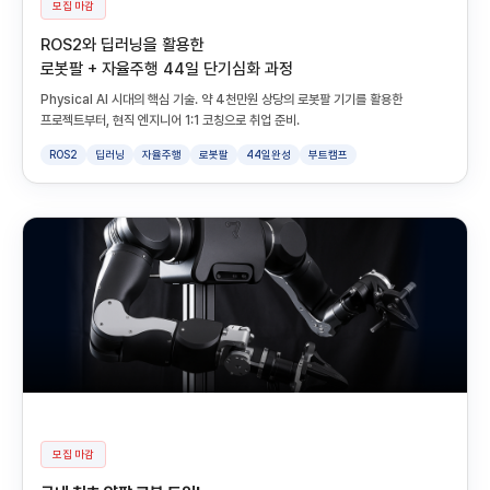
모집 마감
ROS2와 딥러닝을 활용한
로봇팔 + 자율주행 44일 단기심화 과정
Physical AI 시대의 핵심 기술. 약 4천만원 상당의 로봇팔 기기를 활용한
프로젝트부터, 현직 엔지니어 1:1 코칭으로 취업 준비.
ROS2
딥러닝
자율주행
로봇팔
44일완성
부트캠프
모집 마감