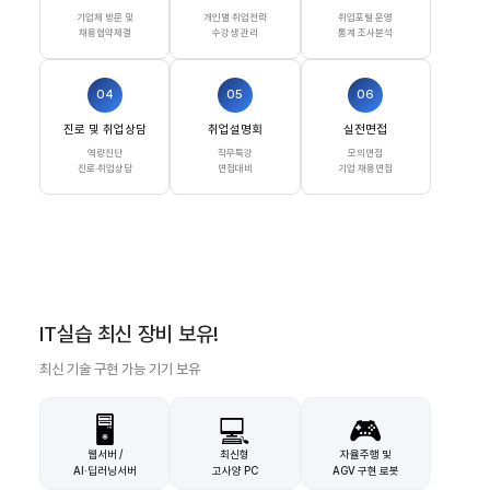
기업체 방문 및
개인별 취업전략
취업포털 운영
채용협약체결
수강생 관리
통계 조사분석
04
05
06
진로 및 취업상담
취업설명회
실전면접
역량진단
직무특강
모의면접
진로·취업상담
면접대비
기업 채용면접
IT실습 최신 장비 보유!
최신 기술 구현 가능 기기 보유
🖥️
💻
🎮
웹서버 /
최신형
자율주행 및
AI·딥러닝서버
고사양 PC
AGV 구현 로봇