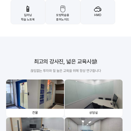
📱
🖱️
🥽
딥러닝
모방학습용
HMD
학습 노트북
휴머노이드
최고의 강사진, 넓은 교육시설!
끊임없는 투자와 질 높은 교육을 위해 항상 연구합니다
건물
상담실