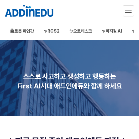
🤖로봇 취업관
✨ROS2
✨오토데스크
✨피지컬 AI
✨3
애드인에듀
오프라인 부트캠프
부프캠프
스스로 사고하고 생성하고 행동하는
First AI시대 애드인에듀와 함께 하세요