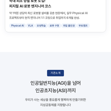
국내 최초 양팔 로봇 도입!
피지컬 AI 로봇 엔지니어 코스
약 1억원 상당의 최신 로봇팔 설비를 갖춘 현장에서, 실무 Physical AI
프로젝트부터 현직 엔지니어 1:1 코칭으로 취업까지 6개월 완성.
Physical AI
VLA
모방학습
로봇 구현
취업 올인원
부트캠프
기관소개
인공일반지능(AGI)을 넘어
인공초지능(ASI)까지
우리가 사는 세상을 풍요롭게 행복하게 만들기위한
지성공동체를 지향합니다