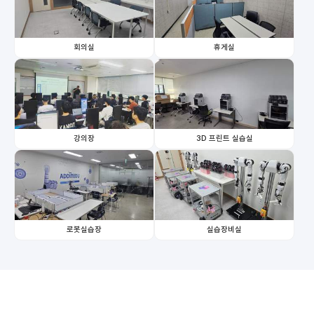
회의실
휴게실
강의장
3D 프린트 실습실
로봇실습장
실습장비실