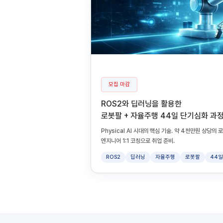
모집 마감
ROS2와 딥러닝을 활용한
로봇팔 + 자율주행 44일 단기심화 과
Physical AI 시대의 핵심 기술. 약 4천만원 상당
엔지니어 1:1 코칭으로 취업 준비.
ROS2
딥러닝
자율주행
로봇팔
44