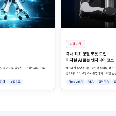
모집 마감
국내 최초 양팔 로봇 도입!
정
피지컬 AI 로봇 엔지니어 코스
의 로봇팔 기기를 활용한 프로젝트부터, 현직
약 1억원 상당의 최신 로봇팔 설비를 갖춘 현
엔지니어 1:1 코칭으로 취업까지 6개월 완성
일완성
부트캠프
Physical AI
VLA
모방학습