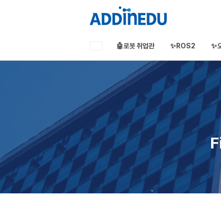
🤖로봇 취업관
✨ROS2
✨
애드인에듀
오프라인 부트캠프
부프캠프
F