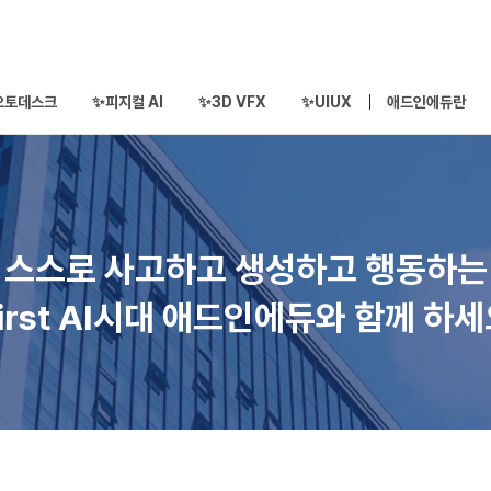
오토데스크
✨피지컬 AI
✨3D VFX
✨UIUX
애드인에듀란
스스로 사고하고 생성하고 행동하는
irst AI시대 애드인에듀와 함께 하