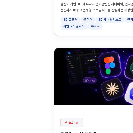
블렌더 기반 3D 제작부터 언리얼엔진·시네마틱, 언리얼엔
편집까지 배우고 실무형 포트폴리오를 완성하는 과정입
3D 모델러
블렌더
3D 제너럴리스트
언리
취업 포트폴리오
후디니
🔥 모집 중