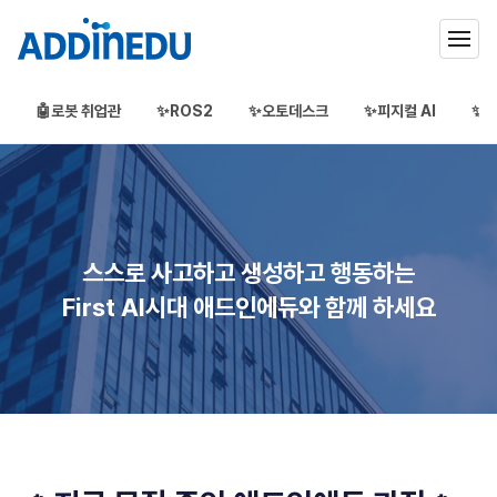
🤖로봇 취업관
✨ROS2
✨오토데스크
✨피지컬 AI
✨3
애드인에듀
오프라인 부트캠프
부프캠프
스스로 사고하고 생성하고 행동하는
First AI시대 애드인에듀와 함께 하세요