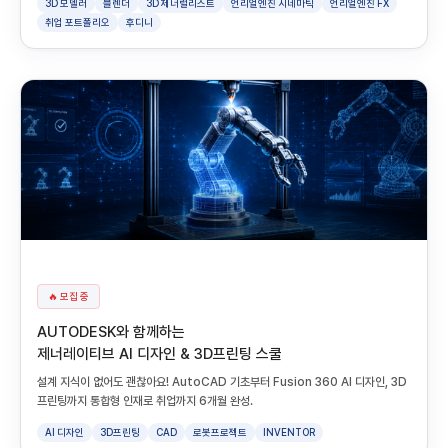
3D 모델러
블렌더
3D 제너럴리스트
언리얼엔진 시네마틱
언리얼엔진 FX
취업 포트폴리오
후디니
🔥 모집 중
AUTODESK와 함께하는
제너레이티브 AI 디자인 & 3D프린팅 스쿨
설계 지식이 없어도 괜찮아요! AutoCAD 기초부터 Fusion 360 AI 디자인, 3D
프린팅까지 통합형 인재로 취업까지 6개월 완성.
AI 디자인
3D프린팅
CAD
로봇프로젝트
INVENTOR