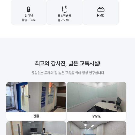
📱
🖱️
🥽
딥러닝
모방학습용
HMD
학습 노트북
휴머노이드
최고의 강사진, 넓은 교육시설!
끊임없는 투자와 질 높은 교육을 위해 항상 연구합니다
건물
상담실