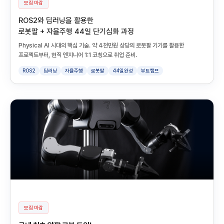
모집 마감
ROS2와 딥러닝을 활용한
로봇팔 + 자율주행 44일 단기심화 과정
Physical AI 시대의 핵심 기술. 약 4천만원 상당의 로봇팔 기기를 활용한
프로젝트부터, 현직 엔지니어 1:1 코칭으로 취업 준비.
ROS2
딥러닝
자율주행
로봇팔
44일완성
부트캠프
모집 마감