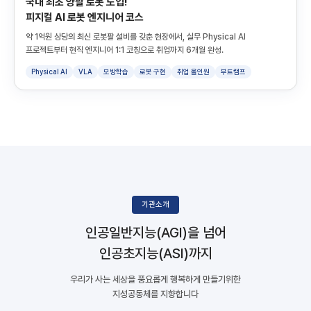
국내 최초 양팔 로봇 도입!
피지컬 AI 로봇 엔지니어 코스
약 1억원 상당의 최신 로봇팔 설비를 갖춘 현장에서, 실무 Physical AI
프로젝트부터 현직 엔지니어 1:1 코칭으로 취업까지 6개월 완성.
Physical AI
VLA
모방학습
로봇 구현
취업 올인원
부트캠프
기관소개
인공일반지능(AGI)을 넘어
인공초지능(ASI)까지
우리가 사는 세상을 풍요롭게 행복하게 만들기위한
지성공동체를 지향합니다