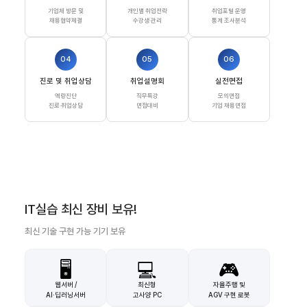
기업체 방문 및
개인별 취업전략
취업포털 운영
채용협약체결
수강생 관리
통계 조사분석
04
05
06
진로 및 취업상담
취업설명회
실전면접
역량진단
직무특강
모의면접
진로·취업상담
면접대비
기업 채용면접
IT실습 최신 장비 보유!
최신 기술 구현 가능 기기 보유
🖥️
💻
🎮
웹서버 /
최신형
자율주행 및
AI·딥러닝서버
고사양 PC
AGV 구현 로봇