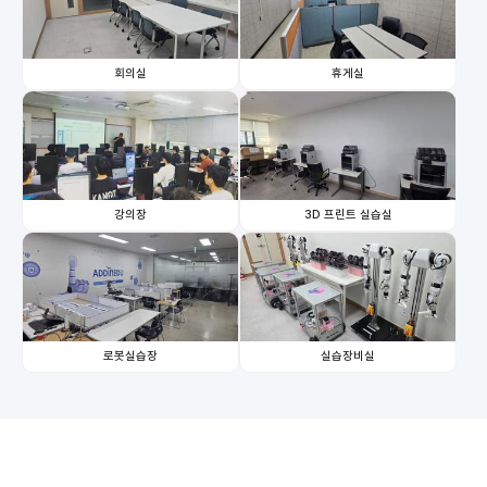
회의실
휴게실
강의장
3D 프린트 실습실
로봇실습장
실습장비실