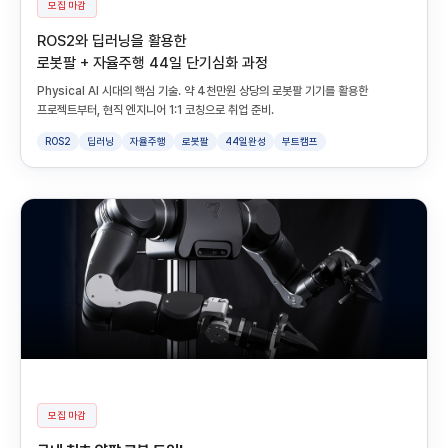
모집 마감
ROS2와 딥러닝을 활용한
로봇팔 + 자율주행 44일 단기심화 과정
Physical AI 시대의 핵심 기술. 약 4천만원 상당의 로봇팔 기기를 활용한
프로젝트부터, 현직 엔지니어 1:1 코칭으로 취업 준비.
ROS2
딥러닝
자율주행
로봇팔
44일완성
부트캠프
모집 마감