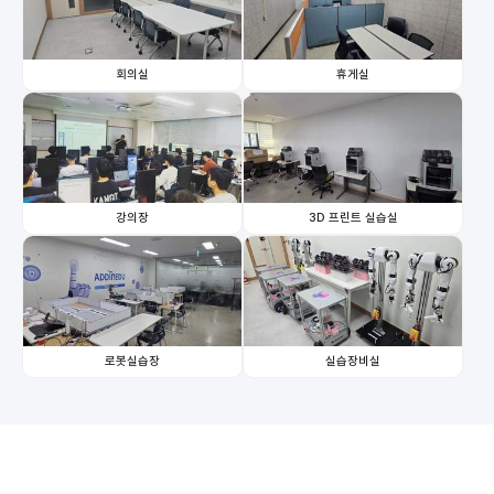
회의실
휴게실
강의장
3D 프린트 실습실
로봇실습장
실습장비실