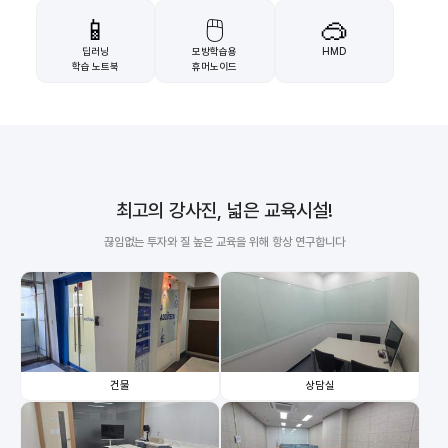
📱
🖱️
🥽
딥러닝
모방학습용
HMD
학습 노트북
휴머노이드
최고의 강사진, 넓은 교육시설!
끊임없는 투자와 질 높은 교육을 위해 항상 연구합니다
건물
상담실