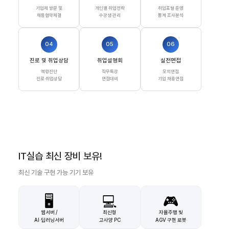
기업체 방문 및
개인별 취업전략
취업포털 운영
채용협약체결
수강생 관리
통계 조사분석
04
05
06
진로 및 취업상담
취업설명회
실전면접
역량진단
직무특강
모의면접
진로·취업상담
면접대비
기업 채용면접
IT실습 최신 장비 보유!
최신 기술 구현 가능 기기 보유
🖥️
💻
🎮
웹서버 /
최신형
자율주행 및
AI·딥러닝서버
고사양 PC
AGV 구현 로봇