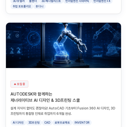
3D 모델러
블렌더
3D 제너럴리스트
언리얼엔진 시네마틱
언리얼엔진 FX
취업 포트폴리오
후디니
🔥 모집 중
AUTODESK와 함께하는
제너레이티브 AI 디자인 & 3D프린팅 스쿨
설계 지식이 없어도 괜찮아요! AutoCAD 기초부터 Fusion 360 AI 디자인, 3D
프린팅까지 통합형 인재로 취업까지 6개월 완성.
AI 디자인
3D프린팅
CAD
로봇프로젝트
INVENTOR