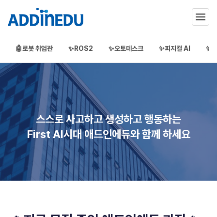
🤖로봇 취업관
✨ROS2
✨오토데스크
✨피지컬 AI
✨3
애드인에듀
오프라인 부트캠프
부프캠프
스스로 사고하고 생성하고 행동하는
First AI시대 애드인에듀와 함께 하세요