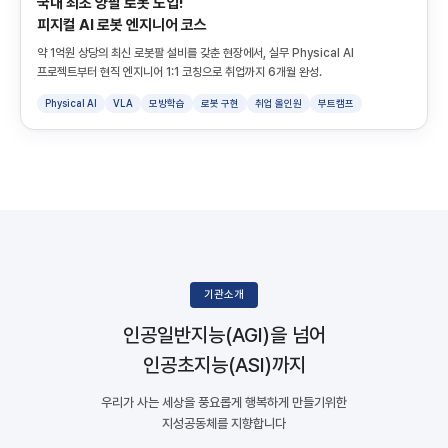
국내 최초 양팔 로봇 도입!
피지컬 AI 로봇 엔지니어 코스
약 1억원 상당의 최신 로봇팔 설비를 갖춘 현장에서, 실무 Physical AI
프로젝트부터 현직 엔지니어 1:1 코칭으로 취업까지 6개월 완성.
Physical AI
VLA
모방학습
로봇 구현
취업 올인원
부트캠프
기관소개
인공일반지능(AGI)을 넘어
인공초지능(ASI)까지
우리가 사는 세상을 풍요롭게 행복하게 만들기위한
지성공동체를 지향합니다