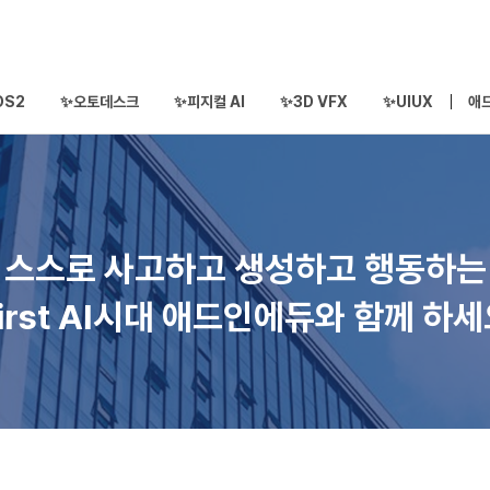
OS2
✨오토데스크
✨피지컬 AI
✨3D VFX
✨UIUX
애
스스로 사고하고 생성하고 행동하는
irst AI시대 애드인에듀와 함께 하