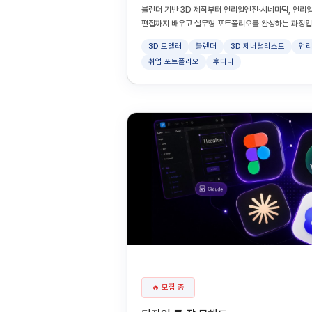
블렌더 기반 3D 제작부터 언리얼엔진·시네마틱, 언리얼엔
편집까지 배우고 실무형 포트폴리오를 완성하는 과정입
3D 모델러
블렌더
3D 제너럴리스트
언리
취업 포트폴리오
후디니
🔥 모집 중