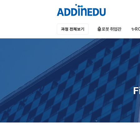
🤖로봇 취업관
✨R
과정 전체보기
애드인에듀
오프라인 부트캠프
부프캠프
F