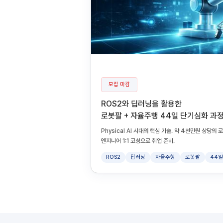
모집 마감
ROS2와 딥러닝을 활용한
로봇팔 + 자율주행 44일 단기심화 과
Physical AI 시대의 핵심 기술. 약 4천만원 상당
엔지니어 1:1 코칭으로 취업 준비.
ROS2
딥러닝
자율주행
로봇팔
44