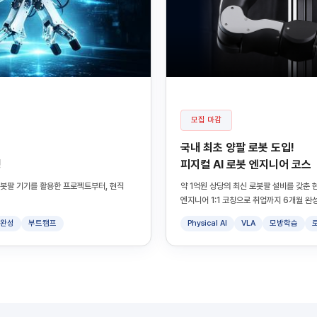
모집 마감
국내 최초 양팔 로봇 도입!
정
피지컬 AI 로봇 엔지니어 코스
의 로봇팔 기기를 활용한 프로젝트부터, 현직
약 1억원 상당의 최신 로봇팔 설비를 갖춘 현
엔지니어 1:1 코칭으로 취업까지 6개월 완성
일완성
부트캠프
Physical AI
VLA
모방학습