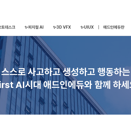
오토데스크
✨피지컬 AI
✨3D VFX
✨UIUX
애드인에듀란
스스로 사고하고 생성하고 행동하는
irst AI시대 애드인에듀와 함께 하