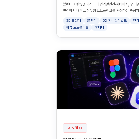
블렌더 기반 3D 제작부터 언리얼엔진·시네마틱, 언리얼엔
편집까지 배우고 실무형 포트폴리오를 완성하는 과정입
3D 모델러
블렌더
3D 제너럴리스트
언리
취업 포트폴리오
후디니
🔥 모집 중