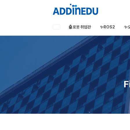
🤖로봇 취업관
✨ROS2
✨
애드인에듀
오프라인 부트캠프
부프캠프
F