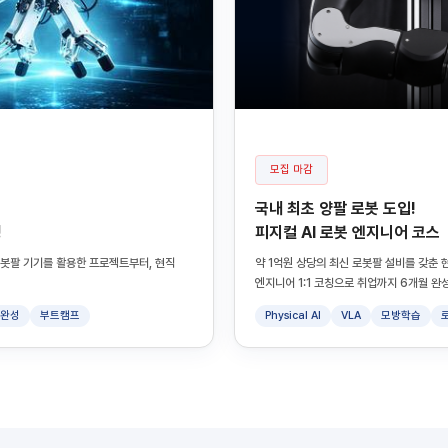
모집 마감
국내 최초 양팔 로봇 도입!
정
피지컬 AI 로봇 엔지니어 코스
의 로봇팔 기기를 활용한 프로젝트부터, 현직
약 1억원 상당의 최신 로봇팔 설비를 갖춘 현
엔지니어 1:1 코칭으로 취업까지 6개월 완성
일완성
부트캠프
Physical AI
VLA
모방학습