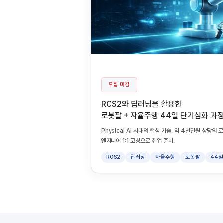
모집 마감
ROS2와 딥러닝을 활용한
로봇팔 + 자율주행 44일 단기심화 과
Physical AI 시대의 핵심 기술. 약 4천만원 상당
엔지니어 1:1 코칭으로 취업 준비.
ROS2
딥러닝
자율주행
로봇팔
44