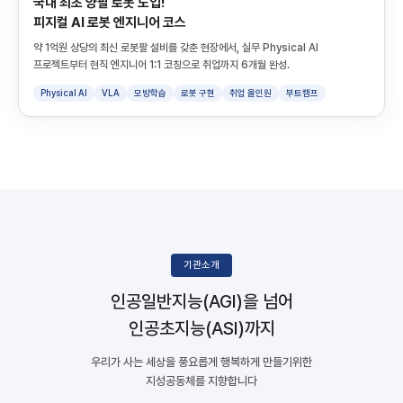
국내 최초 양팔 로봇 도입!
피지컬 AI 로봇 엔지니어 코스
약 1억원 상당의 최신 로봇팔 설비를 갖춘 현장에서, 실무 Physical AI
프로젝트부터 현직 엔지니어 1:1 코칭으로 취업까지 6개월 완성.
Physical AI
VLA
모방학습
로봇 구현
취업 올인원
부트캠프
기관소개
인공일반지능(AGI)을 넘어
인공초지능(ASI)까지
우리가 사는 세상을 풍요롭게 행복하게 만들기위한
지성공동체를 지향합니다