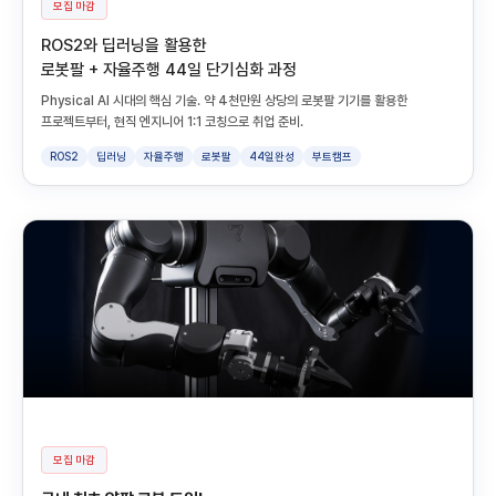
모집 마감
ROS2와 딥러닝을 활용한
로봇팔 + 자율주행 44일 단기심화 과정
Physical AI 시대의 핵심 기술. 약 4천만원 상당의 로봇팔 기기를 활용한
프로젝트부터, 현직 엔지니어 1:1 코칭으로 취업 준비.
ROS2
딥러닝
자율주행
로봇팔
44일완성
부트캠프
모집 마감