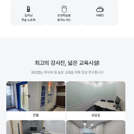
📱
🖱️
🥽
딥러닝
모방학습용
HMD
학습 노트북
휴머노이드
최고의 강사진, 넓은 교육시설!
끊임없는 투자와 질 높은 교육을 위해 항상 연구합니다
건물
상담실