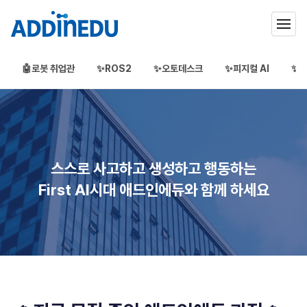
🤖로봇 취업관
✨ROS2
✨오토데스크
✨피지컬 AI
✨3
애드인에듀
오프라인 부트캠프
부프캠프
스스로 사고하고 생성하고 행동하는
First AI시대 애드인에듀와 함께 하세요