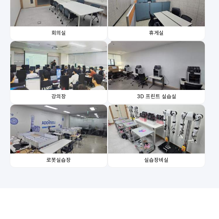
회의실
휴게실
강의장
3D 프린트 실습실
로봇실습장
실습장비실