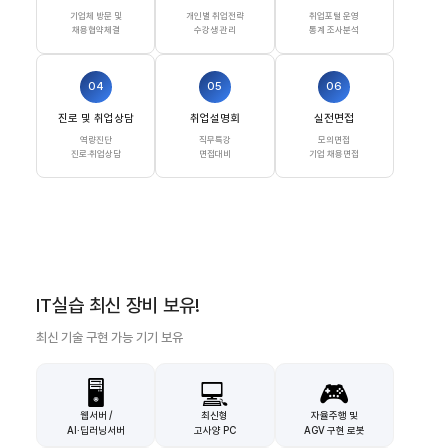
기업체 방문 및
개인별 취업전략
취업포털 운영
채용협약체결
수강생 관리
통계 조사분석
04
05
06
진로 및 취업상담
취업설명회
실전면접
역량진단
직무특강
모의면접
진로·취업상담
면접대비
기업 채용면접
IT실습 최신 장비 보유!
최신 기술 구현 가능 기기 보유
🖥️
💻
🎮
웹서버 /
최신형
자율주행 및
AI·딥러닝서버
고사양 PC
AGV 구현 로봇