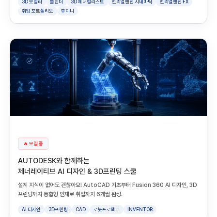
3D 모델러
블렌더
3D 제너럴리스트
언리얼엔진 시네마틱
언리얼엔진 FX
취업 포트폴리오
후디니
🔥 모집 중
AUTODESK와 함께하는
제너레이티브 AI 디자인 & 3D프린팅 스쿨
설계 지식이 없어도 괜찮아요! AutoCAD 기초부터 Fusion 360 AI 디자인, 3D
프린팅까지 통합형 인재로 취업까지 6개월 완성.
AI 디자인
3D프린팅
CAD
로봇프로젝트
INVENTOR